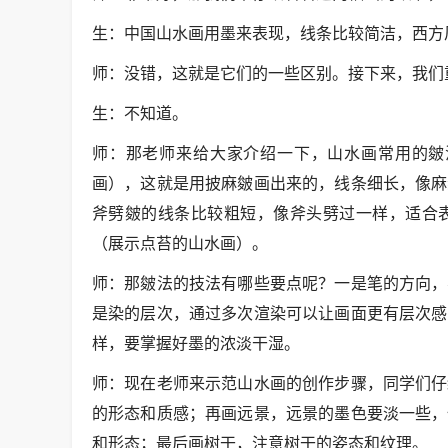
生：中国山水画用墨来表现，线条比较简洁，西方
师：没错，这就是它们的一些区别。接下来，我们
生：不知道。
师：那老师来给大家介绍一下，山水画常用的皴
画），这就是用披麻皴画出来的，线条细长，像麻
斧劈皴的线条比较粗短，像斧头劈过一样，适合
（展示点苔的山水画）。
师：那皴法的技法有哪些要点呢？一是笔的方向，
是染的层次，通过多次渲染可以让画面更有层次感
样，要掌握好墨的浓淡干湿。
师：现在老师来示范山水画的创作步骤，同学们仔
的形态和质感；再画远景，远景的墨色要淡一些，
和形态；最后画树干，注意树干的姿态和纹理。