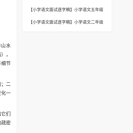
《大家排好队》逐字稿
【小学语文面试逐字稿】
小学语文五年级
下册《四时田园杂兴（其三十一）》逐字
【小学语文面试逐字稿】
小学语文二年级
稿
下册《彩色的梦》逐字稿
的山水
画），
等细节
的；二
变化一
出它们
的疏密