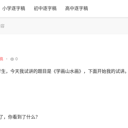
小学逐字稿
初中逐字稿
高中逐字稿
内容
稿
•
0
号考生，今天我试讲的题目是《学画山水画》，下面开始我的试讲
了，你看到了什么？