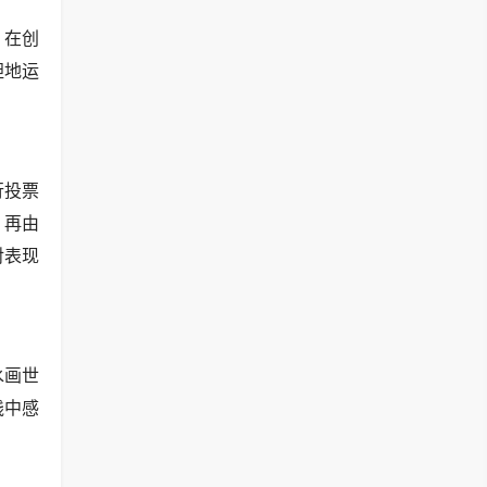
。在创
胆地运
行投票
，再由
对表现
水画世
践中感