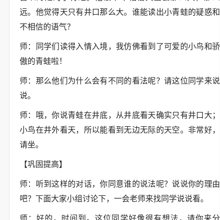
远。他觉得天只有井口那么大。谁能读出小青蛙的疑惑和
不相信的语气？
师：同学们读得入情入境，我仿佛看到了可爱的小鸟和骄
傲的青蛙啦！
师：那么他们为什么会有不同的看法呢？请这位同学来说
说。
师：哦，你说青蛙在井底，从井底看天确实只有井口大；
小鸟在井外看天，所以能看到无边无际的天空。非常好，
请坐。
【巩固提高】
师：听到这样的对话，你同意谁的说法呢？说说你的理由
吧？下面大家小组讨论下，一会老师来找同学说说看。
师：好的，时间到。这位同学好像很有想法，请你来分