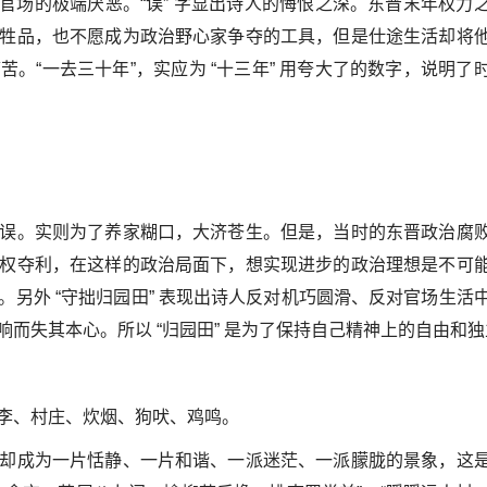
的官场的极端厌恶。“误” 字显出诗人的悔恨之深。东晋末年权力
牲品，也不愿成为政治野心家争夺的工具，但是仕途生活却将
。“一去三十年”，实应为 “十三年” 用夸大了的数字，说明了
误。实则为了养家糊口，大济苍生。但是，当时的东晋政治腐
权夺利，在这样的政治局面下，想实现进步的政治理想是不可
另外 “守拙归园田” 表现出诗人反对机巧圆滑、反对官场生活
而失其本心。所以 “归园田” 是为了保持自己精神上的自由和独
李、村庄、炊烟、狗吠、鸡鸣。
却成为一片恬静、一片和谐、一派迷茫、一派朦胧的景象，这