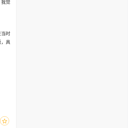
：我觉
在当时
叛，具