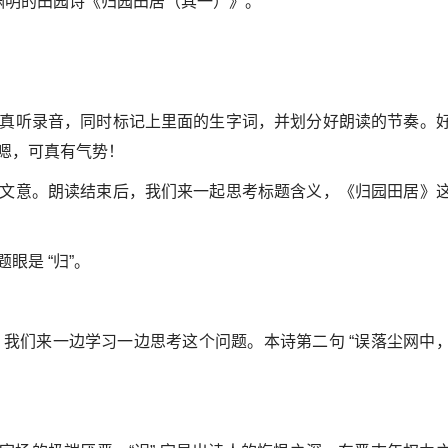
渊明的田园诗《归园田居（其一）》。
真听录音，同时标记上里面的生字词，并划分好朗读的节奏。
嗯，可真有气势！
文意。朗读结束后，我们来一起思考标题含义，《归园田居》
眼是 “归”。
归？我们来一边学习一边思考这个问题。本诗第二句 “误落尘网中