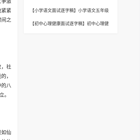
之争激
数列的通项公式》逐字稿
【小学语文面试逐字稿】
小学语文五年级
他紧紧
下册《威尼斯的小艇》逐字稿
时间之
【初中心理健康面试逐字稿】
初中心理健
康《应对考试失败》逐字稿
败，社
能的，
中的八
立。
是如仙