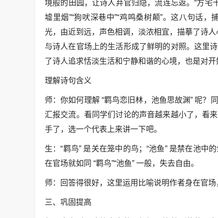
境般的田园，让诗人弃官归隐，流连忘返。“方宅
墟里烟”“狗吠深巷中”“鸡鸣桑树颠”。这八句
光，由近到远，声色相调，淡浓相宜，描摹了诗人
与诗人在官场上的生活形成了鲜明的对照。这里诗
了诗人追求恬淡生活和宁静和谐的心境，也是对开
理解诗句含义
师：你如何理解 “羁鸟恋旧林，池鱼思故渊” 呢
汇报交流。看同学们讨论的声音越来越小了，看来
手了，选一个代表上来讲一下吧。
生：“羁鸟” 是关在笼中的鸟；“池鱼” 是禁在
在官场就如同 “羁鸟”“池鱼” 一般，失去自由。
师：回答得很好，这里运用比喻说明作者身在官场
三、巩固提高