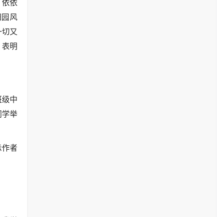
，依依
田园风
一切又
，表明
班级中
同学举
示作者