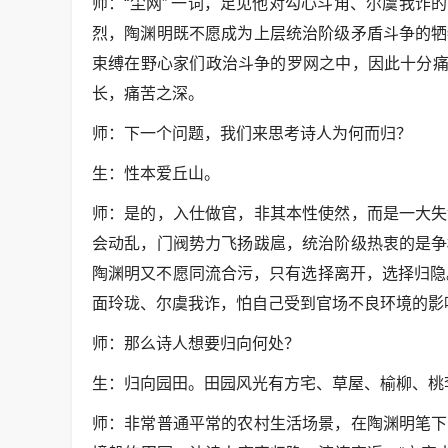
师：“尘网” 一词，足见他对勾心斗角、尔虞我诈
烈，陶渊明既不愿成为上层统治阶级矛盾斗争的牺
束缚在野心家们政治斗争的罗网之中，因此十分痛苦
长，痛苦之深。
师：下一个问题，我们来思考诗人为何而归？
生：性本爱丘山。
师：是的，入仕做官，非其本性使然，而是一大失
会动乱，门阀势力飞扬跋扈，统治阶级热衷的是争
陶渊明又不愿同流合污，只有选择离开，选择归隐。
面玲珑、尔虞我诈，怕自己受到官场不良环境的影响
师：那么诗人想要归向何处？
生：归向园田。田园风光有方宅、草屋、榆柳、桃
师：非常普通平常的农村生活场景，在陶渊明笔下