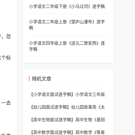
小学语文二年级下册《小马过河》逐字稿
小学语文二年级上册《望庐山瀑布》逐字
稿
好，范
小学语文四年级上册《送元二使安西》逐
字稿
这个标
随机文章
【小学语文面试逐字稿】
小学语文三年级
下册《枣核》逐字稿
，一去
【幼儿园面试逐字稿】
幼儿园故事类《太
阳与月亮》逐字稿
【高中生物面试逐字稿】
高中生物《基因
的分离定律》逐字稿
【高中数学面试逐字稿】
高中数学《等差