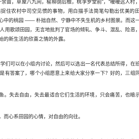
十余亩，草屋八九间，榆柳荫后檐，桃李罗堂前”，“暧暧远人村
话，捕捉住农村中司空见惯的事物，用白描手法简笔勾勒出优美的
心中的桃园 —— 朴拙自然、宁静中不失生机的乡村图景。而这
人用歌颂田园，无言地批判了官场的倾轧、争斗、混乱、险恶
始的新生活的欣喜之情的外露。
？同学们可以在小组内讨论，然后可以选出一名代表总结所得，在
是有答案了，哪个小组愿意上来给大家分享一下？好的，三组
池中的鱼。失去自由，失去最适合它们生活的环境，只会痛苦，也暗
，而心系田园的心情，对自由的向往。