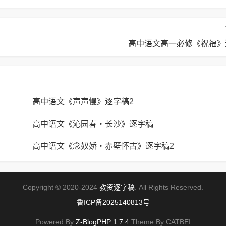
高中语文高一必修《祝福》
高中语文《声声慢》逐字稿2
高中语文《沁园春・长沙》逐字稿
高中语文《念奴娇・赤壁怀古》逐字稿2
Copyright © 2020-2024
教资逐字稿
. All Rights Reserved.
鲁ICP备2025140813号
Powered By
Z-BlogPHP 1.7.4
Theme By CATBEI