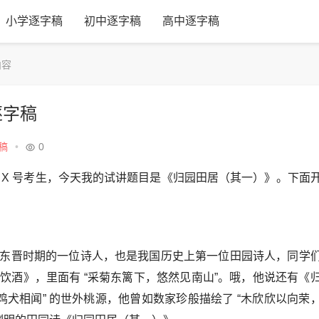
小学逐字稿
初中逐字稿
高中逐字稿
内容
逐字稿
稿
•
0
 X 号考生，今天我的试讲题目是《归园田居（其一）》。下面
东晋时期的一位诗人，也是我国历史上第一位田园诗人，同学
饮酒》，里面有 “采菊东篱下，悠然见南山”。哦，他说还有《
鸡犬相闻” 的世外桃源，他曾如数家珍般描绘了 “木欣欣以向荣