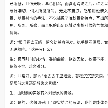
已萧瑟，且值天晚，暮色阴沉，而骤雨滂沱之后，继之以
寒蝉凄切，词人所见所闻，无处不凄凉。起笔用融情入
景、以景衬情的手法，不仅捕捉了晚秋景物特点，写出所
见、所闻、所感，而且酝酿出足以触动离愁别恨的气氛和
情调。
师：“都门畅饮无绪，留恋处兰舟催发。执手相看泪眼，竟
无语凝噎。” 这是写什么？
生：极写别时的心情，委婉曲折，欲饮无绪，欲留不能，
依依不舍、难舍难分。
师：非常好，那么 “念去去千里烟波，暮霭沉沉楚天阔。”
是眼前之景还是想象之景呢？
生：由眼前的实景转入到想象的情景。
师：是的，这句词采用了虚实结合的写法，我们要能体会