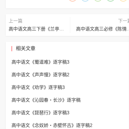
上一篇
下一
高中语文高三下册《兰亭集序》逐字稿
高中语文高三必修
相关文章
高中语文《蜀道难》逐字稿3
高中语文《声声慢》逐字稿2
高中语文《劝学》逐字稿3
高中语文《沁园春・长沙》逐字稿
高中语文《琵琶行》逐字稿3
高中语文《念奴娇・赤壁怀古》逐字稿2