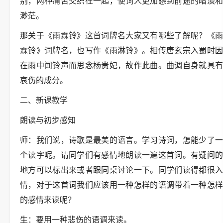
别，两种痛苦交织在一起，使词人更加感到前途的暗淡和
渺茫。
那关于《雨霖铃》这首词牌名大家又有哪些了解呢？《雨
霖铃》词牌名，也写作《雨淋铃》。相传唐玄宗入蜀时因
在雨中闻铃声而思念杨贵妃，故作此曲。曲调自身就具有
哀伤的成分。
二、新课教学
朗读与初步感知
师：我们说，诗歌是最美的语言。学习诗词，怎能少了一
个读字呢。请同学们有感情地朗读一遍这首词。有疑问的
地方可以标出来或者跟同桌讨论一下。同学们读得都很入
情，对于这首词我们应该用一种怎样的语调带着一种怎样
的感情来读呢？
生：要用一种悲伤的语调来读。