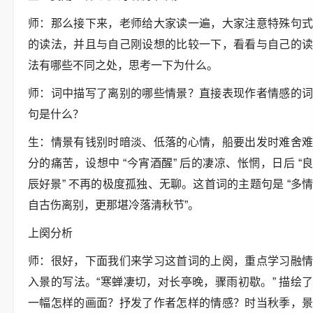
师：那么接下来，老师给大家读一遍，大家注意特殊句式
的读法，并且与自己刚设想的比较一下，看看与自己的读
法有哪些不同之处，思考一下为什么。
师：词中描写了离别的哪些情景？直接表现作者情感的词
句是什么？
生：情景有钱别时暗淡、低落的心情，船要出发时难舍难
分的痛苦，设想中 “今宵酒醒” 后的凄凉、怅惘，日后 “良
辰好景” 不再的极度孤独、无聊。这首词的主题句是 “多情
自古伤离别，更那堪冷落清秋节”。
上阕分析
师：很好，下面我们来学习这首词的上阕，重点学习融情
入景的写法。“寒蝉凄切，对长亭晚，骤雨初歇。” 描绘了
一幅怎样的画面？抒发了作者怎样的情感？时当秋季，景