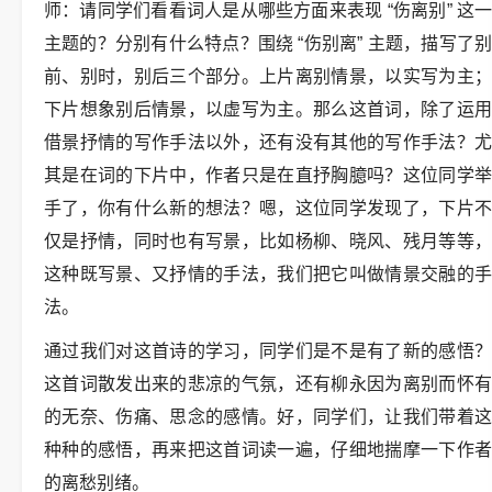
师：请同学们看看词人是从哪些方面来表现 “伤离别” 这一
主题的？分别有什么特点？围绕 “伤别离” 主题，描写了别
前、别时，别后三个部分。上片离别情景，以实写为主；
下片想象别后情景，以虚写为主。那么这首词，除了运用
借景抒情的写作手法以外，还有没有其他的写作手法？尤
其是在词的下片中，作者只是在直抒胸臆吗？这位同学举
手了，你有什么新的想法？嗯，这位同学发现了，下片不
仅是抒情，同时也有写景，比如杨柳、晓风、残月等等，
这种既写景、又抒情的手法，我们把它叫做情景交融的手
法。
通过我们对这首诗的学习，同学们是不是有了新的感悟？
这首词散发出来的悲凉的气氛，还有柳永因为离别而怀有
的无奈、伤痛、思念的感情。好，同学们，让我们带着这
种种的感悟，再来把这首词读一遍，仔细地揣摩一下作者
的离愁别绪。