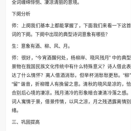
全词缠绵悱恻、凄凉清丽的意境。
下阕分析
师：上阕我们基本上都能掌握了，下面我们来看一下这首
词的下阕。下阕中出现的典型诗词意象有哪些？
生：意象有酒、柳、风、月。
师：很好，“今宵酒醒何处，杨柳岸、晓风残月” 中的典型
景物在我国民族文化传统中有什么特殊意义？诗人借此表
达了什么情怀？离人借酒消愁，但举杯消愁愁更愁。“柳”
“留” 谐音，折柳赠人有挽留之意。清秋的晓风是凉的，恰
合别后心境的凄凉。残月清冷的形象暗合凄清冷落之感。
词人寓情于景，借景传情，以风之凉，月之残透露离情别
绪。
三、巩固提高