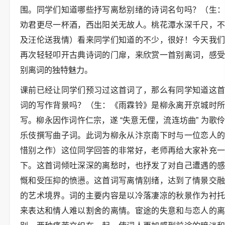
围。同学们知道哪些抒写离愁别绪的诗词名句吗？（生：
劝君更尽一杯酒，西出阳关无故人。桃花潭水深千尺，不
及汪伦送我情）看来同学们知道的不少，很好！今天我们
再次轻轻叩开古典诗词的门扉，来欣赏一首别离词，感受
别离词的独特魅力。
课前已经让同学们预习过这首词了，那么有同学知道这首
词的写作背景吗？（生：《雨霖铃》是柳永离开京城时所
写。柳永因作词忤仁宗，遂 “失意无俚，流连坊曲” 为歌伶
乐伎撰写曲子词。此词为柳永从汴京南下时与一位恋人的
惜别之作）这位同学回答的非常好，老师再给大家补充一
下。这首词倾吐深深的离愁时，也抒发了对自己遭遇的感
慨和受压抑的愤懑。这首词写离情别绪，达到了情景交融
的艺术境界。词的主要内容是以冷落凄凉的秋景作为衬托
来表达和情人难以割舍的离情。宦途的失意和与恋人的离