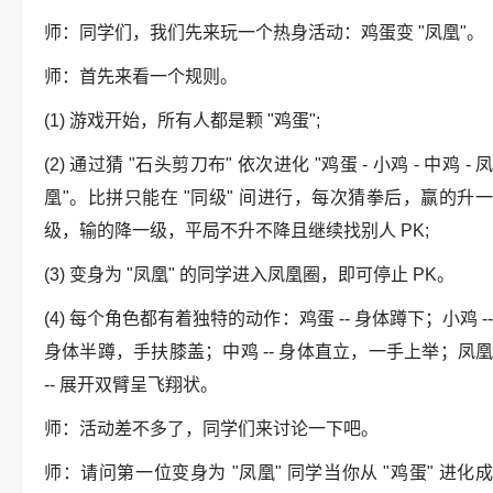
师：同学们，我们先来玩一个热身活动：鸡蛋变 "凤凰"。
师：首先来看一个规则。
(1) 游戏开始，所有人都是颗 "鸡蛋";
(2) 通过猜 "石头剪刀布" 依次进化 "鸡蛋 - 小鸡 - 中鸡 - 凤
凰"。比拼只能在 "同级" 间进行，每次猜拳后，赢的升一
级，输的降一级，平局不升不降且继续找别人 PK;
(3) 变身为 "凤凰" 的同学进入凤凰圈，即可停止 PK。
(4) 每个角色都有着独特的动作：鸡蛋 -- 身体蹲下；小鸡 --
身体半蹲，手扶膝盖；中鸡 -- 身体直立，一手上举；凤凰
-- 展开双臂呈飞翔状。
师：活动差不多了，同学们来讨论一下吧。
师：请问第一位变身为 "凤凰" 同学当你从 "鸡蛋" 进化成