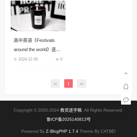
高中英语《Festivals
around the world》逐字
稿
2024-12-30
0
‹‹
1
››
Copyright © 2020-2024
教资逐字稿
. All Rights Reserved.
鲁ICP备2025140813号
Powered By
Z-BlogPHP 1.7.4
Theme By CATBEI