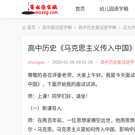
首页
幼儿园逐字稿
首页
高中面试逐字稿
高中历史面试逐字稿
正文
高中历史《马克思主义传入中国
zhuzigao
•
2025-01-06 09:01:26
•
高中历史面试逐字
尊敬的各位评委老师，大家上午好。我是今天面试
中国》，下面开始我的面试试讲。
师：上课！同学们好，请坐！
（一）新课导入
师：在两百年前，一位思想家横空出世，他用思想
尔・马克思。马克思主义是如何传入中国、影响中