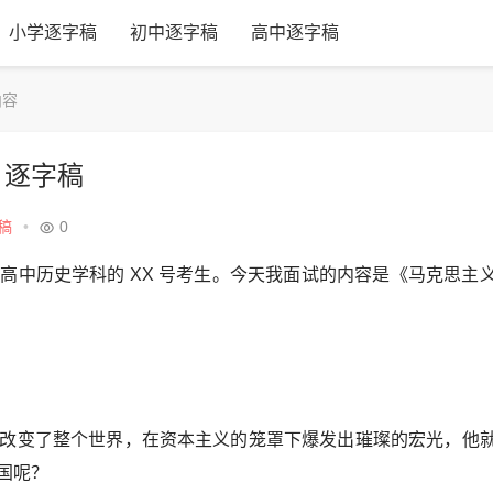
小学逐字稿
初中逐字稿
高中逐字稿
内容
》逐字稿
稿
•
0
高中历史学科的 XX 号考生。今天我面试的内容是《马克思主
改变了整个世界，在资本主义的笼罩下爆发出璀璨的宏光，他
国呢？