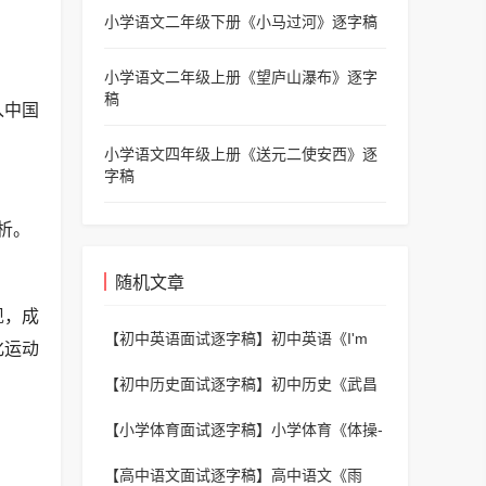
小学语文二年级下册《小马过河》逐字稿
小学语文二年级上册《望庐山瀑布》逐字
稿
入中国
小学语文四年级上册《送元二使安西》逐
字稿
析。
随机文章
现，成
【初中英语面试逐字稿】
初中英语《I'm
化运动
more outgoing than my sister》逐字稿
【初中历史面试逐字稿】
初中历史《武昌
起义》逐字稿
【小学体育面试逐字稿】
小学体育《体操-
全身运动》逐字稿
【高中语文面试逐字稿】
高中语文《雨