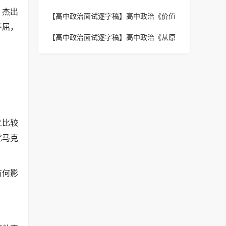
巷》逐字稿
、杰出
【高中政治面试逐字稿】
高中政治《价值
不屈，
的创造和实现》逐字稿
【高中政治面试逐字稿】
高中政治《从原
始社会到奴隶社会》逐字稿
之比较
究马克
有何影