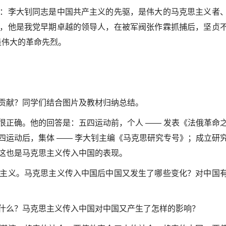
：李大钊同志是中国共产主义的先驱，是伟大的马克思主义者
，他是我党早期卓越的领导人，在被军阀张作霖抓捕后，坚贞
义，是伟大的革命先烈。
贡献？同学们结合图片及教材归纳总结。
很正确。他的回答是：五四运动前，个人 —— 发表《法俄革命
四运动后，集体 —— 李大钊主编《马克思研究专号》；成立研
这也是马克思主义传入中国的表现。
主义。马克思主义传入中国后中国又发生了哪些变化？对中国
什么？马克思主义传入中国对中国又产生了怎样的影响？