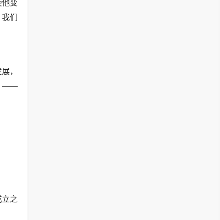
使他变
。我们
发展，
 ——
成立之