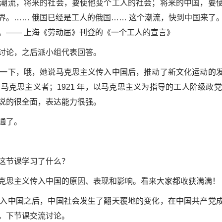
潮流，将来的社会，要使他变个工人的社会；将来的中国，要
界。…… 俄国已经是工人的俄国…… 这个潮流，快到中国来了
。—— 上海《劳动届》刊登的《一个工人的宣言》
讨论，之后派小组代表回答。
一下，哦，她说马克思主义传入中国后，推动了新文化运动的
克思主义者；1921 年，以马克思主义为指导的工人阶级政党
说的很全面，表达能力很强。
通了。
这节课学习了什么？
克思主义传入中国的原因、表现和影响。看来大家都收获满满！
入中国之后，中国社会发生了翻天覆地的变化，在中国共产党
，下节课交流讨论。