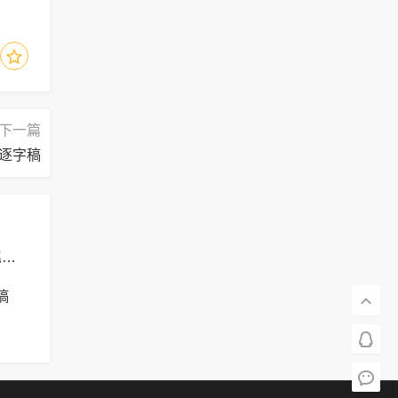
下一篇
逐字稿
小学信息技术《修饰倡议书文字 -- 设置正文格式、结尾格式》逐字稿
稿