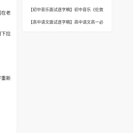
强国》逐字稿
【初中音乐面试逐字稿】
初中音乐《伦敦
们在老
德里小调》逐字稿
【高中语文面试逐字稿】
高中语文高一必
修《劝学》逐字稿
用下拉
字重新