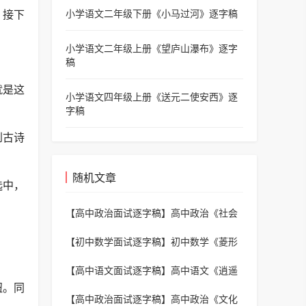
小学语文二年级下册《小马过河》逐字稿
！接下
小学语文二年级上册《望庐山瀑布》逐字
稿
就是这
小学语文四年级上册《送元二使安西》逐
字稿
到古诗
随机文章
选中，
【高中政治面试逐字稿】
高中政治《社会
主义市场经济体制的基本特征》逐字稿
【初中数学面试逐字稿】
初中数学《菱形
的性质》逐字稿
【高中语文面试逐字稿】
高中语文《逍遥
游》逐字稿
钮。同
【高中政治面试逐字稿】
高中政治《文化