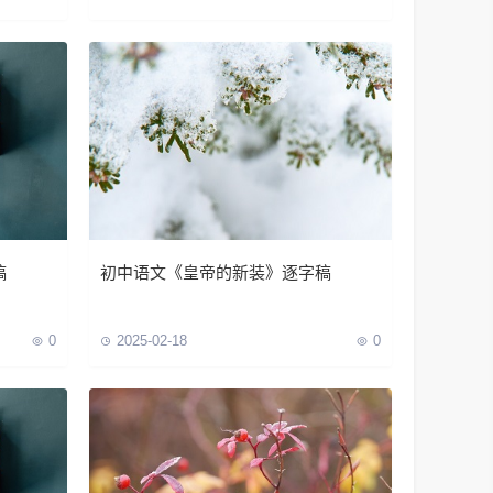
稿
初中语文《皇帝的新装》逐字稿
0
2025-02-18
0