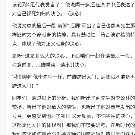
该轮到4组代表发言了：他说闻一多还在演讲中还表达了
对自己视死如归的决心。（决心）
他说文章的最后一段“前脚”“后脚”写出了自己也像李先生那
样随时为革命献身的精神，具有鼓动性，符合演讲稿的特
点，体现了他为正义献身的决心。
是呀~这是多么大的决心，下面咱们一起齐读最后一段，
注意前脚，后脚重读，读出其决心。
“我们随时像李先生一样，前脚跨出大门，后脚就不准备再
跨进大门！”
同学们，通过以上的分析，我们听出了闻先生对李公朴的
赞扬，听出了他对敌人的憎恨，也听出了他对青年发出的
号召，更感受到他为了祖国 义无反顾，不怕牺牲的决心，
这都是他爱国的体现啊！那我们不禁要思考，在新时代的
我们应该如何继承与发扬这种爱国精神呢？请同学们在小