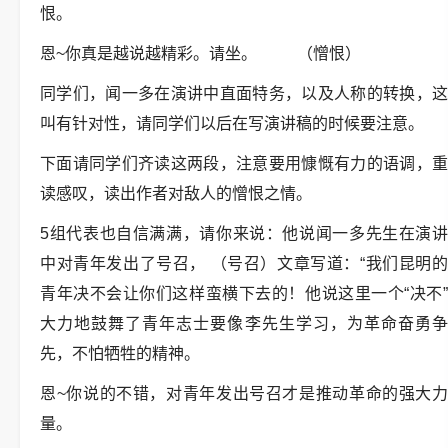
恨。
恩~你真是越说越精彩。请坐。 （憎恨）
同学们，闻一多在演讲中直面特务，以及人称的转换，这
叫有针对性，请同学们以后在写演讲稿的时候要注意。
下面请同学们齐读这两段，注意要用慷慨有力的语调，重
读感叹，读出作者对敌人的憎恨之情。
5组代表也自信满满，请你来说：他说闻一多先生在演讲
中对青年发出了号召， （号召）文章写道：“我们昆明的
青年决不会让你们这样蛮横下去的！他说这里一个“决不”
大力地鼓舞了青年志士要像李先生学习，为革命奋勇争
先，不怕牺牲的精神。
恩~你说的不错，对青年发出号召才是推动革命的强大力
量。