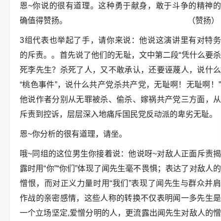
恩~你说的很有道理。这种勇于献身，敢于斗争的精神的
确值得赞扬。 （赞扬）
3组代表也举起了手，请你来说：他说这演讲里有对特务
的斥责。。首先说了他们的无耻，文中第二段“凭什么要杀
死李先生？杀死了人，又不敢承认，还要诬蔑人，说什么
“桃色事件”，说什么共产党杀共产党，无耻啊！无耻啊！”
他说作者分别从无罪被杀、偷杀、嫁祸共产党三方面，从
斥责到控诉，层层深入地痛斥国民党反动派的卑劣无耻。
恩~你分析的很有道理，请坐。
哦~同组的这位男生你接着说：他说呀~对敌人正面斥责揭
露时用“你”“你们”体现了闻先生毫不畏惧；表达了对敌人的
憎恨，而对正义力量时用“我们”表现了闻先生与群众并肩
作战的亲密感情，这些人称的转换不仅表明闻一多先生是
一个立场坚定,爱憎分明的人，更流露出闻先生对敌人的憎