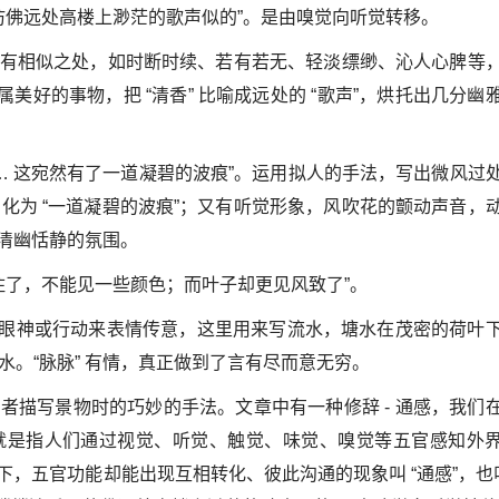
仿佛远处高楼上渺茫的歌声似的”。是由嗅觉向听觉转移。
多方面有相似之处，如时断时续、若有若无、轻淡缥缈、沁人心脾等
同属美好的事物，把 “清香” 比喻成远处的 “歌声”，烘托出几分幽
… 这宛然有了一道凝碧的波痕”。运用拟人的手法，写出微风过
 化为 “一道凝碧的波痕”；又有听觉形象，风吹花的颤动声音，
清幽恬静的氛围。
住了，不能见一些颜色；而叶子却更见风致了”。
地用眼神或行动来表情传意，这里用来写流水，塘水在茂密的荷叶
的水。“脉脉” 有情，真正做到了言有尽而意无穷。
者描写景物时的巧妙的手法。文章中有一种修辞 - 通感，我们
就是指人们通过视觉、听觉、触觉、味觉、嗅觉等五官感知外
，五官功能却能出现互相转化、彼此沟通的现象叫 “通感”，也叫