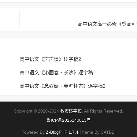
高中语文高一必修《登高》
高中语文《声声慢》逐字稿2
高中语文《沁园春・长沙》逐字稿
高中语文《念奴娇・赤壁怀古》逐字稿2
Copyright © 2020-2024
教资逐字稿
. All Rights Reserved.
鲁ICP备2025140813号
Powered By
Z-BlogPHP 1.7.4
Theme By CATBEI