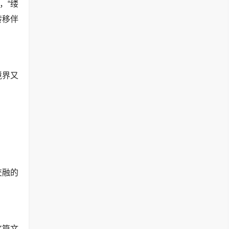
，“缕
转移伴
境界又
交融的
这篇文