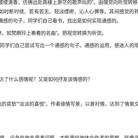
来缕缕清香，仿佛远处高楼上渺茫的歌声似的”。由嗅觉向听觉转移
之处，如时断时续、若有若无、轻淡缥缈、沁人心脾等。其间感觉的
似通感的句子，同学们自己看书，找出是如何实现通感的。
律，如梵婀玲上奏着的名曲”。把视觉转换为听觉。
同学们自己尝试写出一个通感的句子。通感的运用，使迷人的
达了什么感情呢？又是如何抒发该情感的？
淡的哀愁”“淡淡的喜悦”，作者缘情写景，以景衬情，达到了情景
度，设身处地去思考问题，才能更好地体会作者的思想，就像