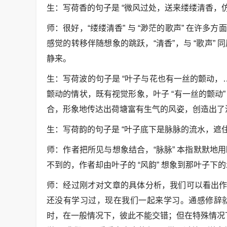
生：写荷香的句子是 “微风过处，送来缕缕清香，
师：很好，“缕缕清香” 与 “渺茫的歌声” 在许
感觉的转移伴随想象的跳跃，“清香”，与 “歌声” 
静来。
生：写荷波的句子是 “叶子与花也有一丝的颤动，
颤动的情状，既有视觉形象，叶子 “有一丝的颤动”
合，形象地传达出荷塘富有生气的风姿，创造出了
生：写荷韵的句子是 “叶子底下是脉脉的流水，遮
师：作者把所见与想象结合，“脉脉” 本指默默
不到的，作者却由叶子的 “风韵” 想象到那叶子下
师：经过刚才对文章的具体分析，我们可以看出作
还没有学习过，现在我们一起来学习。通感修辞
时，在一般情况下，彼此不能交错；但在特殊情况下