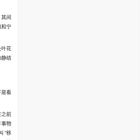
，其间
雅和宁
处叶花
动静结
下是看
在之前
界事物
 “移