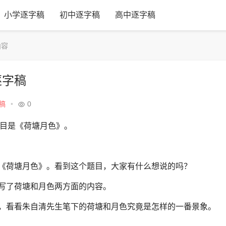
小学逐字稿
初中逐字稿
高中逐字稿
内容
逐字稿
稿
•
0
题目是《荷塘月色》。
《荷塘月色》。看到这个题目，大家有什么想说的吗？
写了荷塘和月色两方面的内容。
，看看朱自清先生笔下的荷塘和月色究竟是怎样的一番景象。