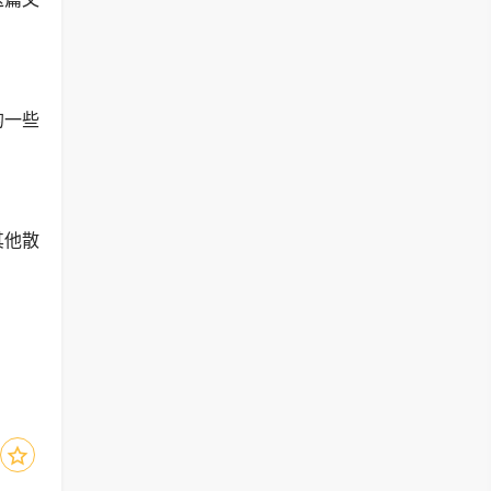
的一些
其他散