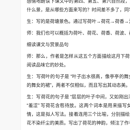
感情地朗读下课文中的第四、第五、第六自然段，
什么景，是从哪些方面来写的？时间差不多了，同
生：写的是荷塘景色。通过写荷叶→荷花→荷香→
师：我们也可以概括为荷叶、荷花、荷香、荷波、
细读课文与赏景品句
师：那么，作者是怎样从这五个方面描绘这月下荷
阅读品味它的妙处。
生：写荷叶的句子是 “叶子出水很高，像亭亭的舞女
的舞女的裙”，两者不仅相似，而且写出其动态美
生：写荷花的句子是 “层层的叶子中间，又如刚出
“羞涩” 写荷花含苞待放。这两个词本是用来描
情，这是拟人写法。接着连用三个比喻，分别描绘
花不染纤尘的美质。写出了荷花的神韵，倾注了作