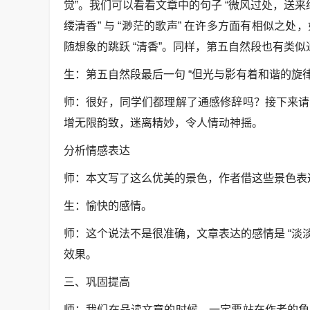
觉”。我们可以看看文章中的句子 “微风过处，送
缕清香” 与 “渺茫的歌声” 在许多方面有相似
随想象的跳跃 “清香”。同样，第五自然段也有类
生：第五自然段最后一句 “但光与影有着和谐的旋
师：很好，同学们都理解了通感修辞吗？接下来请
增无限韵致，迷离精妙，令人情动神摇。
分析情感表达
师：本文写了这么优美的景色，作者借这些景色表
生：愉快的感情。
师：这个说法不是很准确，文章表达的感情是 “淡
效果。
三、巩固提高
师：我们在品读文章的时候，一定要站在作者的角