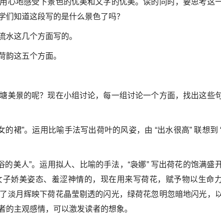
用心地感受下景色的优美和文字的优美。读的同时，要思考这
学们知道这段写的是什么景色了吗？
流水这几个方面写的。
荷韵这五个方面。
塘美景的呢？现在小组讨论，每一组讨论一个方面，找出这些
的裙”。运用比喻手法写出荷叶的风姿，由 “出水很高” 联想到 
。
浴的美人”。运用拟人、比喻的手法，“袅娜” 写出荷花的饱满盛
写女子娇美姿态、羞涩神情的，现在用来写荷花，赋予物以生命
了淡月辉映下荷花晶莹剔透的闪光，绿荷花忽明忽暗地闪光，
者的主观感情，可以激发读者的想象。