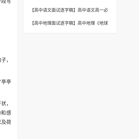
一段写
《大自然，谢谢您》逐字稿
【高中语文面试逐字稿】
高中语文高一必
修《荷塘月色》逐字稿
【高中地理面试逐字稿】
高中地理《地球
的公转》逐字稿
句子，
“亭亭
开状，
力和感
以及荷