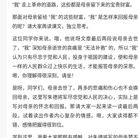
“我” 走上革命的道路，这些都是母亲留下来的宝贵财富。
那面对母亲留给 “我” 的这些财富，“我” 是怎样来回报母亲
的呢？请大家再读课文，独立思考。
这位同学你来说。哦，他说呀文章最后两段说母亲去世
了，“我” 深知母亲逝世的哀痛是 “无法补救” 的，所以 “我”
认为只有尽忠于党和人民，投身于祖国的建设，使和母亲
一样的人民群众过上快乐的生活，才能报答母亲的深恩。
嗯，你理解得很深刻，请坐！
是呀，同学们，母亲去世了，再多的悲痛和伤心也不会换
回母亲，这里写朱德将军尽忠党和人民的决心，实际上是
写对母亲的怀念和回报。那请大家一起来读一读最后两
段，试着读出作者内心复杂的情感。嗯，大家读得都不
错，感情把握得很到位。
学到这里，我看大家都颇有感触，对朱德将军的母亲赞不