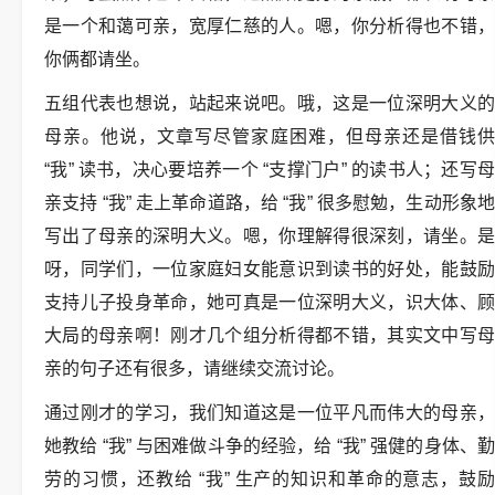
是一个和蔼可亲，宽厚仁慈的人。嗯，你分析得也不错，
你俩都请坐。
五组代表也想说，站起来说吧。哦，这是一位深明大义的
母亲。他说，文章写尽管家庭困难，但母亲还是借钱供
“我” 读书，决心要培养一个 “支撑门户” 的读书人；还写母
亲支持 “我” 走上革命道路，给 “我” 很多慰勉，生动形象地
写出了母亲的深明大义。嗯，你理解得很深刻，请坐。是
呀，同学们，一位家庭妇女能意识到读书的好处，能鼓励
支持儿子投身革命，她可真是一位深明大义，识大体、顾
大局的母亲啊！刚才几个组分析得都不错，其实文中写母
亲的句子还有很多，请继续交流讨论。
通过刚才的学习，我们知道这是一位平凡而伟大的母亲，
她教给 “我” 与困难做斗争的经验，给 “我” 强健的身体、勤
劳的习惯，还教给 “我” 生产的知识和革命的意志，鼓励