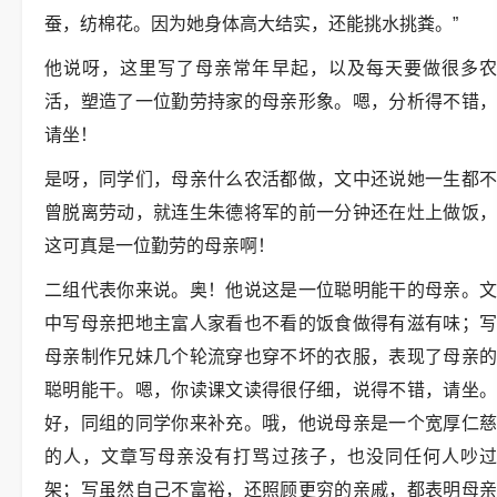
蚕，纺棉花。因为她身体高大结实，还能挑水挑粪。”
他说呀，这里写了母亲常年早起，以及每天要做很多农
活，塑造了一位勤劳持家的母亲形象。嗯，分析得不错，
请坐！
是呀，同学们，母亲什么农活都做，文中还说她一生都不
曾脱离劳动，就连生朱德将军的前一分钟还在灶上做饭，
这可真是一位勤劳的母亲啊！
二组代表你来说。奥！他说这是一位聪明能干的母亲。文
中写母亲把地主富人家看也不看的饭食做得有滋有味；写
母亲制作兄妹几个轮流穿也穿不坏的衣服，表现了母亲的
聪明能干。嗯，你读课文读得很仔细，说得不错，请坐。
好，同组的同学你来补充。哦，他说母亲是一个宽厚仁慈
的人，文章写母亲没有打骂过孩子，也没同任何人吵过
架；写虽然自己不富裕，还照顾更穷的亲戚，都表明母亲