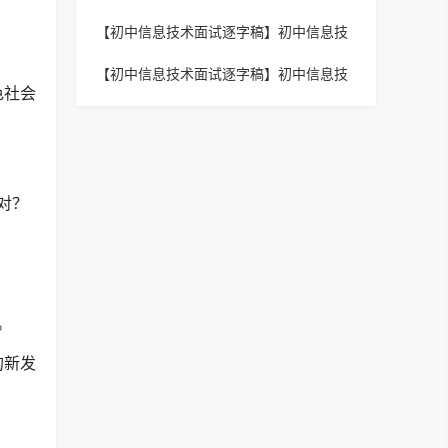
第三定律》逐字稿
【初中信息技术面试逐字稿】
初中信息技
术《数据计算 -- 使用条件函数 IF () 进
【初中信息技术面试逐字稿】
初中信息技
行》逐字稿
色社会
术《设置图标格式》逐字稿
对？
。
的新发