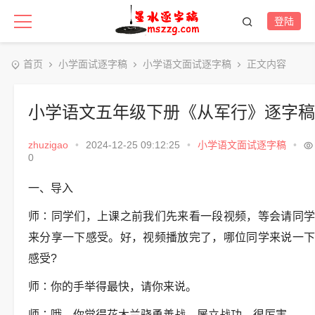
登陆
首页
小学面试逐字稿
小学语文面试逐字稿
正文内容
小学语文五年级下册《从军行》逐字稿
zhuzigao
•
2024-12-25 09:12:25
•
小学语文面试逐字稿
•
0
一、导入
师∶同学们，上课之前我们先来看一段视频，等会请同学
来分享一下感受。好，视频播放完了，哪位同学来说一下
感受?
师∶你的手举得最快，请你来说。
师∶哦，你觉得花木兰骁勇善战，屡立战功，很厉害。