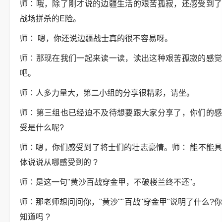
师∶哦，除了刚才说的边疆生活的艰苦孤寂，还感受到了
战场拼杀的E险。
师∶ 嗯，你还说边疆战士真的很不容易呀。
师∶那现在我们一起来读一读，读出这种艰苦孤寂的感觉
吧。
师∶人多力量大，第二小组的分享很精彩，请坐。
师∶第三组也已经迫不及待想要跟大家分享了，你们的感
受是什么呢?
师∶嗯，你们感受到了将士们的壮志豪情。师∶ 能不能具
体说说从哪感受到的 ?
师∶是这一句"黄沙百战穿金甲，不破楼兰终不还"。
师∶那老师想问问你，"黄沙""百战"穿金甲"说明了什么?你
知道吗 ?