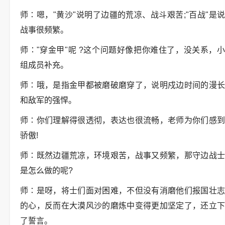
师∶嗯，"黄沙"说明了边疆的荒凉、战斗艰苦;"百战"是说
战事很频繁。
师∶"穿金甲"呢 ?这个问题好像把你难住了，没关系，小
组成员补充。
师∶哦，是指金甲都被磨破磨穿了，说明戍边时间的漫长
和敌军的强悍。
师∶你们理解得很透彻，表达也很流畅，老师为你们感到
骄傲!
师∶既然边疆荒凉，环境艰苦，战事又频繁，那守边战士
是怎么做的呢?
师∶是呀，将士们面对困难，不但没有消磨他们报国壮志
的心，反而在大漠风沙的磨炼中变得更加坚定了，还立下
了誓言。