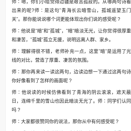
师∶嗯，你们小组觉得边疆是艰苦孤寂的。从哪两句诗看
出来的呢?师∶是这句"青海长云暗雪山，孤城遥望玉门
关"。那你能说说哪个词更能体现出你们说的感受呢 ?
师∶他说是"暗"和"孤城"，"暗"暗淡无光，让你觉得很厚重
和凄苦，"孤城"孤立无援，说明远离人群、家乡。
师∶理解得很不错，老师补充一点，这里"暗"是运用了光
线的对比，营造了厚重、凄苦的氛围。
师∶那你再来读一读这两句，边读边想一下通过这两句诗
你好像看到了怎样的画面呢 ?
师∶他说读的时候仿佛看到了青海的阴云滚滚，遮天蔽
日，连绵千里的雪山也因此暗淡无光了。师∶同学们认同
吗 ?
师∶大家都很赞同你的说法，那你从中有何感受呢 ?