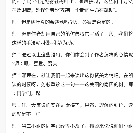
的样子吗?阳光照射在树叶上，微风拂过，这些树叶方法
在眨眼睛，难怪作者说"都有一个新的生命在跳动"。
师∶但是树叶真的会跳动吗 ?嗯，答案是否定的。
师∶但是作者却用自己的笔仿佛将它写活了一般，我们将
这样的手法就叫做--化静为动。
师∶通过以上这些语句，你们体会到了作者怎样的心情呢
?师∶哦，喜爱、赞美!
师∶那现在，就让我们一起来读出这份赞美之情吧。在朗
读的时候呀，务必重读这一句一一这美丽的南国的树。师
∶同学们，起!
师∶哇。大家读的实在是太棒了，果然，理解的到位，读
的就是不一样!
师∶第二小组的同学已经等不及了，抓紧来说说你们小组