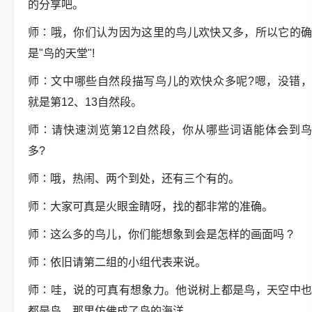
的分享吧。
师∶哦，你们认为因为这里的鸟儿欢快又多，所以它的确
是"鸟的天堂"!
师∶文中哪些自然段描写鸟儿的欢快众多呢?嗯，没错，
就是第12、13自然段。
师∶请快速浏览第12自然段，你从哪些词语能体会到鸟
多?
师∶哦，热闹、两个到处，还有三个有的。
师∶大家可真是火眼金睛呀，找的都非常的准确。
师∶这么多的鸟儿，你们能想象到会是怎样的画面吗 ?
师∶依旧请第二组的小组代表来说。
师∶哇，说的可真有想象力。他说树上都是鸟，天空中也
都是鸟，那里仿佛成了鸟的海洋。