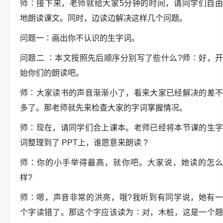
师∶接下来，老师就给大家5分钟的时间，请同学们自由
地朗读课文。同时，边读边解决这样几个问题。
问题一∶画出你不认识的生字词。
问题二 ∶本文按照先后顺序分别写了些什么?师∶好，开
始你们的朗读吧。
师∶大家读书的声音渐渐小了，看来大家已经解决的差不
多了。那老师就先来检查大家的字词掌握情况。
师∶现在，请同学们合上课本。老师已经将本节课的生字
词整理到了 PPT上，谁愿意来朗读 ?
师∶你的小手举得最高，就你吧。大家说，她读的怎么
样?
师∶嗯，声音非常的洪亮，哦?我听到有同学说，她有一
个字读错了。那这个字应该读为∶对，木桩，这是一个翘