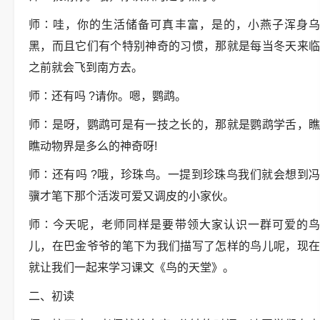
师∶哇，你的生活储备可真丰富，是的，小燕子浑身乌
黑，而且它们有个特别神奇的习惯，那就是每当冬天来临
之前就会飞到南方去。
师∶还有吗 ?请你。嗯，鹦鹉。
师∶是呀，鹦鹉可是有一技之长的，那就是鹦鹉学舌，瞧
瞧动物界是多么的神奇呀!
师∶还有吗 ?哦，珍珠鸟。一提到珍珠鸟我们就会想到冯
骥才笔下那个活泼可爱又调皮的小家伙。
师∶今天呢，老师同样是要带领大家认识一群可爱的鸟
儿，在巴金爷爷的笔下为我们描写了怎样的鸟儿呢，现在
就让我们一起来学习课文《鸟的天堂》。
二、初读