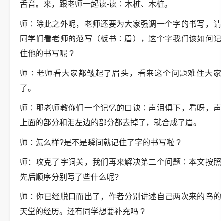
舌音。来，跟老师一起读-读∶木桩、木桩。
师∶除此之外呢，老师还要为大家强调一个字的书写，请
同学们看老师的范写（板书∶眉），这个字我们该如何记
住他的书写呢 ?
师∶老师看大家都皱起了眉头，看来这个问题难住大家
了。
师∶那老师教你们一个记忆的口诀∶声泪俱下，看呀，声
上面的部分和泪左边的部分都去掉了，就合成了眉。
师∶怎么样?是不是瞬间就记住了字的书写啦 ?
师：攻克了字词关，我们再来解决第二个问题∶本文按照
先后顺序分别写了些什么呢?
师∶你已经脱口而出了，作者分别讲述自己两次来的鸟的
天堂的经历。还有同学想要补充吗 ?