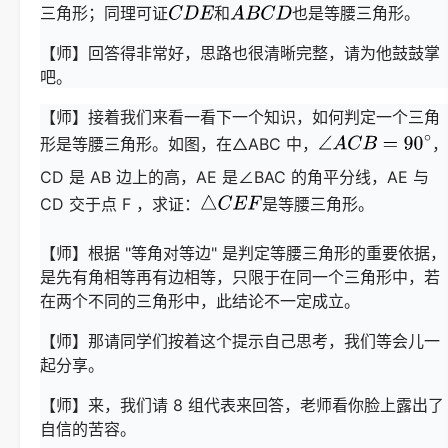
三角形；同理可证
和
也是等腰三角形。
【师】回答得非常好，思路也很清晰完整，请为他鼓鼓掌
吧。
【师】接着我们来看一看下一个知识，如何判定一个三角
形是等腰三角形。如图，在△ABC 中，
，
CD 是 AB 边上的高，AE 是∠BAC 的角平分线，AE 与
CD 交于点 F ，求证：
是等腰三角形。
【师】根据 "等角对等边" 是判定等腰三角形的重要依据，
是先有角相等再有边相等，只限于在同一个三角形中，若
在两个不同的三角形中，此结论不一定成立。
【师】那请同学们按着这个提示自己思考，我们等会儿一
起分享。
【师】来，我们请 8 组代表来回答，老师看你脸上露出了
自信的苦容。