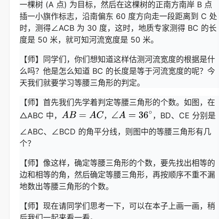
一棵树 (A 点) 为目标，然后在这棵树的正南方南岸 B 点
插一小旗作标志，沿南偏东 60 度方向走一段距离到 C 处
时，测得∠ACB 为 30 度，这时，地质专家测得 BC 的长
度是 50 米，就可知河流宽度是 50 米。
【师】同学们，你们想知道这样估测河流宽度的根据是什
么吗？他是怎么知道 BC 的长度是等于河流宽度的呢？今
天我们就要学习等腰三角形的判定。
【师】首先我们先学着判定等腰三角形的个数。如图，在
△ABC 中，
，
，BD、CE 分别是
∠ABC、∠BCD 的角平分线，则图中的等腰三角形有几
个？
【师】像这样，确定等腰三角形的个数，要先找出相等的
边和相等的角，然后确定等腰三角形，再按顺序不重不漏
地数出等腰三角形的个数。
【师】现在请同学们思考一下，可以在本子上画一画，稍
后我们一起来看一看。