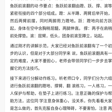
鱼跃前滚翻的动 作要点：鱼跃前滚翻由蹬、跃、撑、滚等
紧密衔接的四个部分组成。蹬：从半蹲、两臂后举开始，
然后两臂前摆，同时两脚用力蹬地。跃：蹬地向前方跃
起，身体在空中含胸稍屈髓，两腿伸直。 撑：两手在肩稍
前处撑垫。滚：屈臂，低头，团身前滚至蹲立，站起。
通过刚才的讲解示范，大家已经对鱼跃前滚翻有了一个初
步的认识，但是对于大部分同学来 说，鱼跃前滚翻具有一
定的难度，大家不要担心，老师会带领同学们一步步去掌
握它的方法技巧。
接下来进行分解动作练习。听老师口令，同学们分为六组
进行鱼跃前滚翻的蹬地、撑臂、翻 滚练习，一人练习，一
人保护与帮助，在垫子上进行练习。注意正确的保护与帮
助方法，这位同 学注意身体重心，没关系，你先看看大家
是怎么做的，首先克服自身心理障碍，不要害怕，注意 两