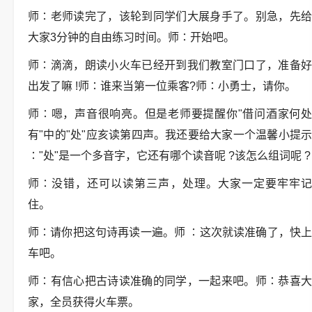
师
∶
老师读完了，该轮到同学们大展身手了。别急，先
大家
3
分钟的自由练习时间。师
∶
开始吧。
师
∶
滴滴，朗读小火车已经开到我们教室门口了，准备
出发了嘛
!
师
∶
谁来当第一位乘客
?
师
∶
小勇士，请你。
师
∶
嗯，声音很响亮。但是老师要提醒你
"
借问酒家何处
有
"
中的
"
处
"
应亥读第四声。我还要给大家一个温馨小提
∶"
处
"
是一个多音字，它还有哪个读音呢
?
该怎么组词呢
?
师
∶
没错，还可以读第三声，处理。大家一定要牢牢
住。
师
∶
请你把这句诗再读一遍。师
∶
这次就读准确了，快
车吧。
师
∶
有信心把古诗读准确的同学，一起来吧。师
∶
恭喜
家，全员获得火车票。