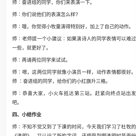
师
∶
奋进组的同学，你们来表演一下。
师
∶
你们说他们的表演怎么样
?
师
∶
哦，你觉得小牧童演得特别好，加上了自己的动作。
师
∶
老师提一个小建议
∶
如果演诗人的同学表情可以难
一些，就更好了。
师
∶
再请两位同学来试试。
师
∶
嗯，这两位同学就像小演员一样，动作表情都很好
师
∶
奋进组的同学，给你们的小红旗升三格。
师
∶
恭喜大家，小火车抵达第三站。赶紧向终点站出
吧。
四、小结作业
师
∶
不知不觉又到了下课的时间，今天我们学习了杜牧
《清明》，又认识了新的字词，还感受到啊清明时节雨纷