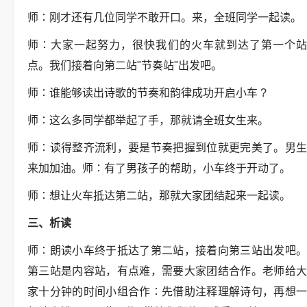
师
∶
刚才还有几位同学不敢开口。来，全班同学一起读。
师
∶
大家一起努力，很快我们的火车就到达了第一个
点。我们接着向第二站
"
节奏站
"
出发吧。
师
∶
谁能够读出诗歌的节奏和韵律成功开启小车
?
师
∶
这么多同学都举起了手，那就请全班女生来。
师
∶
读得整齐流利，要是节奏把握到位就更完美了。男
来加加油。师
∶
有了男孩子的帮助，小车终于开动了。
师
∶
想让火车抵达第二站，那就大家团结起来一起读。
三、析读
师
∶
朗读小车终于抵达了第二站，接着向第三站出发吧
第三站是内容站，有点难，需要大家团结合作。老师给大
家十分钟的时间小组合作
∶
先借助注释理解诗句，再想