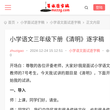
登陆
首页
小学面试逐字稿
小学语文面试逐字稿
正文内容
小学语文三年级下册《清明》逐字稿
zhuzigao
•
2024-12-24 15:12:51
•
小学语文面试逐字稿
•
0
开场白
∶
尊敬的各位评委老师，大家好
!
我是面试小学语
教师的
7
号考生，今天我试讲的题目是《清明》，下面开
始我的试讲。
一、导入
师
∶
上课，同学们好，请坐。
师
∶
同学们，我们中华民族有很多传统文化，也有很多