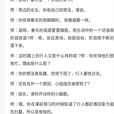
师
∶
旁边的女生，你有自己的想法，请说。
师
∶
你觉得春天的雨细细的，
就像烟雾一样。
师
∶
是呀，春天的雨是蒙蒙细雨，用古诗中的一个词语
形容就是
?
师
∶
嗯，反应真快，就是纷纷，形容雨不断的
落下来。
师
∶
这时路上的行人又是什么样的呢
?
师
∶
你觉得他们
匆忙，理由是什么呢
?
师
∶
你的想法真有趣，觉得下雨了，行人要快点走。
师
∶
还有另外一个原因，小组成员谁想到了
?
师
∶
组长，请你开动你的小脑筋。
师
∶
哦，你在课前预习的时候知道了行人都赶着回家为
先扫墓，所以急匆匆的。