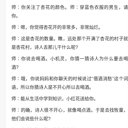
师
∶
你关注了杏花的颜色。师
∶
穿蓝色衣服的男生，
你。
师
∶
嗯，你觉得杏花开的非常多，非常灿烂。
师
∶
这是杏花的数量。瞧，远处那个开满了杏花的村子
是杏花村，诗人去那儿干什么呢
?
师
∶
你说去喝酒。小机灵，你猜一猜诗人为什么要去
酒
?
师
∶
哦，你说妈妈和你聊天的时候说过
"
借酒消愁
"
这个
语，所以你猜诗人是不开心所以去喝酒。
师
∶
能从生活中学到知识，小红花送给你。
师
∶
的确，诗人很不开心，就像喝点酒。于是去找牧童
他们会说些什么呢
?