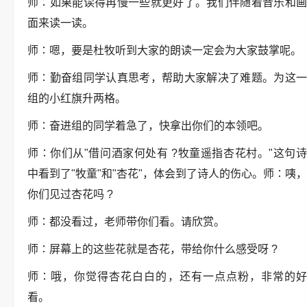
师
∶
如果能读得再慢一些就更好了。我们伴随着音乐和
面来读一读。
师
∶
嗯，要是杜牧听到大家的朗读一定会为大家鼓掌呢。
师
∶
勤奋组同学认真思考，帮助大家解决了难题。为这
组的小红旗升两格。
师
∶
奋进组的同学着急了，快拿出你们的本领吧。
师
∶
你们从
"
借问酒家何处有
?
牧童遥指杏花村。
"
这句
中看到了
"
牧童
"
和
"
杏花
"
，体会到了诗人的伤心。师
∶
咦，
你们见过杏花吗
?
师
∶
都没看过，老师带你们看。请欣赏。
师
∶
屏幕上的这些花就是杏花，带给你什么感受呀
?
师
∶
哦，你觉得杏花白白的，还有一点点粉，非常的
看。