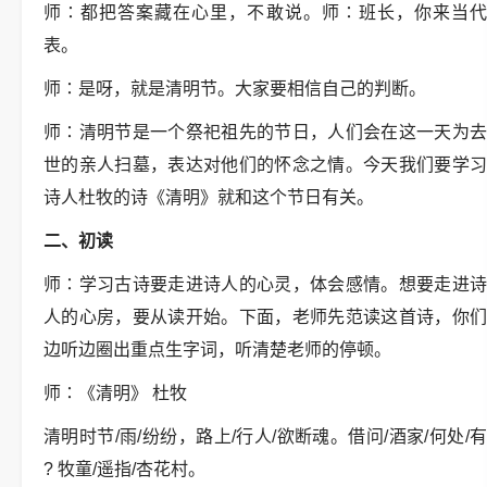
师
∶
都把答案藏在心里，不敢说。师
∶
班长，你来当
表。
师
∶
是呀，就是清明节。大家要相信自己的判断。
师
∶
清明节是一个祭祀祖先的节日，人们会在这一天为
世的亲人扫墓，表达对他们的怀念之情。今天我们要学习
诗人杜牧的诗《清明》就和这个节日有关。
二、初读
师
∶
学习古诗要走进诗人的心灵，体会感情。想要走进
人的心房，要从读开始。下面，老师先范读这首诗，你们
边听边圈出重点生字词，听清楚老师的停顿。
师
∶
《清明》
杜牧
清明时节
/
雨
/
纷纷，路上
/
行人
/
欲断魂。借问
/
酒家
/
何处
/
?
牧童
/
遥指
/
杏花村。