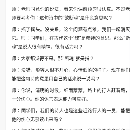
师
∶
老师同意你的说法，看来你课前预习很认真。不过
师要考考你
∶
这句诗中的
"
欲断魂
"
是什么意思呢
?
师
∶
摇了摇头。没关系，这个问题有点难，我们一起消
它。师
∶
同学们，在古代这个
"
魂
"
是精神的意思。那么
"
魂
"
是说人很有精神，很有活力吗
?
师
∶
大家都觉得不是。那
"
断魂
"
就是指
?
师
∶
没错，形容人很不开心，心情低落的样子。现在你
能把这句诗的意思用自己的话来说一说吗
?
师
∶
你说，清明的时候，细雨蒙蒙，路上的行人赶着路
十分伤心。你的语言表达能力可真好。
师
∶
同学们，我们的诗人也是这些赶路行人的一员，能
他的伤心无奈读出来吗
?