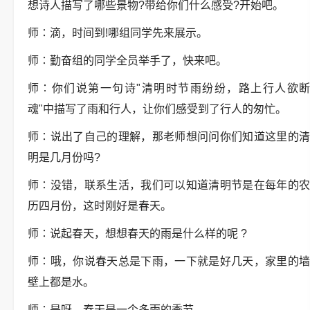
想诗人描写了哪些景物
?
带给你们什么感受
?
开始吧。
师
∶
滴，时间到
!
哪组同学先来展示。
师
∶
勤奋组的同学全员举手了，快来吧。
师
∶
你们说第一句诗
"
清明时节雨纷纷，路上行人欲
魂
"
中描写了雨和行人，让你们感受到了行人的匆忙。
师
∶
说出了自己的理解，那老师想问问你们知道这里的
明是几月份吗
?
师
∶
没错，联系生活，我们可以知道清明节是在每年的
历四月份，这时刚好是春天。
师
∶
说起春天，想想春天的雨是什么样的呢
?
师
∶
哦，你说春天总是下雨，一下就是好几天，家里的
壁上都是水。
师
∶
是呀，春天是一个多雨的季节。