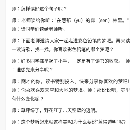
师∶怎样读好这个句子呢 ?
师∶老师读给你听∶"在葱郁（yu）的森（sen）林里。"
师∶请同学们读给老师听。
师∶下面老师邀请大家一起走进彩色铅笔的梦吧。再来读
一读诗歌，找—找，你喜欢彩色铅笔的哪个梦呢 ?
师∶好多同学都举起了小手，一定是有了读书的收获。 师
∶谁想先来分享呢 ?
师∶刚才的你，读书特别投入。快来分享你喜欢的梦吧!
师∶你喜欢喜欢天空和大地的梦境。师∶那说说吧，梦里
有什么变化呢 ?
师∶草坪绿了，野花红了…天空蓝的透明。
师∶这个梦听起来就这样美呢!为什么要说"蓝得透明"呢?