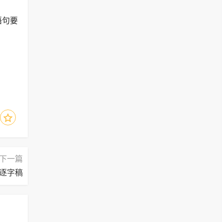
语句要
下一篇
逐字稿