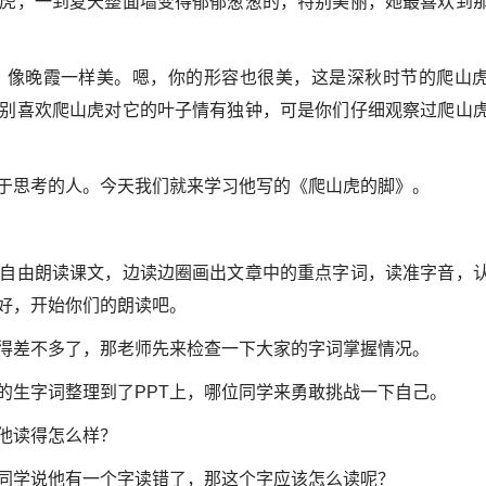
虎，一到夏天整面墙变得郁郁葱葱的，特别美丽，她最喜欢到
，像晚霞一样美。嗯，你的形容也很美，这是深秋时节的爬山
别喜欢爬山虎对它的叶子情有独钟，可是你们仔细观察过爬山
于思考的人。今天我们就来学习他写的《爬山虎的脚》。
自由朗读课文，边读边圈画出文章中的重点字词，读准字音，
好，开始你们的朗读吧。
得差不多了，那老师先来检查一下大家的字词掌握情况。
的生字词整理到了PPT上，哪位同学来勇敢挑战一下自己。
他读得怎么样？
同学说他有一个字读错了，那这个字应该怎么读呢？