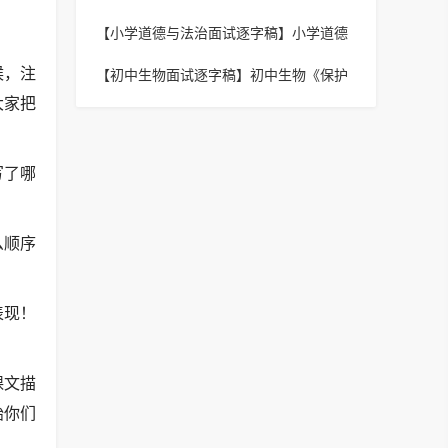
下册《童年的发现》逐字稿
【小学道德与法治面试逐字稿】
小学道德
《大家排好队》逐字稿
候，注
【初中生物面试逐字稿】
初中生物《保护
生物多样性的主要措施》逐字稿
大家把
写了哪
么顺序
表现！
课文描
始你们