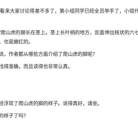
看来大家讨论得差不多了，第小组同学已经全员举手了，小组
“爬山虎的脚长在茎上。茎上长叶柄的地方，反面伸出枝状的六
，也是嫩红的。
说，作者都从哪些方面介绍了爬山虎的脚呢？
找得准确，而且读得也非常认真。
经浮现了爬山虎的脚的样子。说得真好，请坐。
的样子了吗？