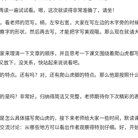
再读一遍试试看。嗯，这次就读得非常准确了，请坐！
，看老师的范写。柄，左窄右宽，大家在写左边的木字旁的时
察字的形状，然后再去写，才能把字写美观哦。那么现在就请
家来理清一下文章的顺序，并且思考一下课文围绕着爬山虎都
又放下，没关系，快站起来说说看吧。
的特点。还有吗？对，还有爬山虎脚的特点。那么他是按照什
的是吗？非常好。归纳得简洁又完整，老师期待你下次精彩的
是怎么具体描写爬山虎的，接下来老师给大家一些时间，默读
交流讨论：从哪些地方可以看出作者观察得特别仔细。好，开