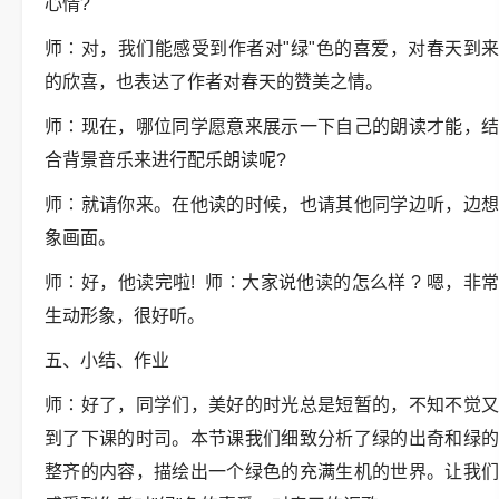
心情?
师∶对，我们能感受到作者对"绿"色的喜爱，对春天到来
的欣喜，也表达了作者对春天的赞美之情。
师∶现在，哪位同学愿意来展示一下自己的朗读才能，结
合背景音乐来进行配乐朗读呢?
师∶就请你来。在他读的时候，也请其他同学边听，边想
象画面。
师∶好，他读完啦! 师∶大家说他读的怎么样 ? 嗯，非常
生动形象，很好听。
五、小结、作业
师∶好了，同学们，美好的时光总是短暂的，不知不觉又
到了下课的时司。本节课我们细致分析了绿的出奇和绿的
整齐的内容，描绘出一个绿色的充满生机的世界。让我们