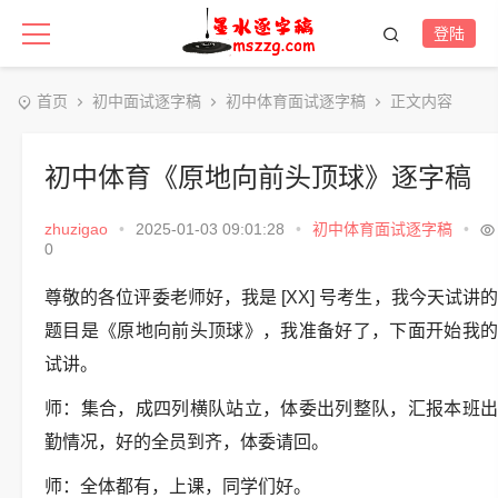
登陆
首页
初中面试逐字稿
初中体育面试逐字稿
正文内容
初中体育《原地向前头顶球》逐字稿
zhuzigao
•
2025-01-03 09:01:28
•
初中体育面试逐字稿
•
0
尊敬的各位评委老师好，我是 [XX] 号考生，我今天试讲的
题目是《原地向前头顶球》，我准备好了，下面开始我的
试讲。
师：集合，成四列横队站立，体委出列整队，汇报本班出
勤情况，好的全员到齐，体委请回。
师：全体都有，上课，同学们好。