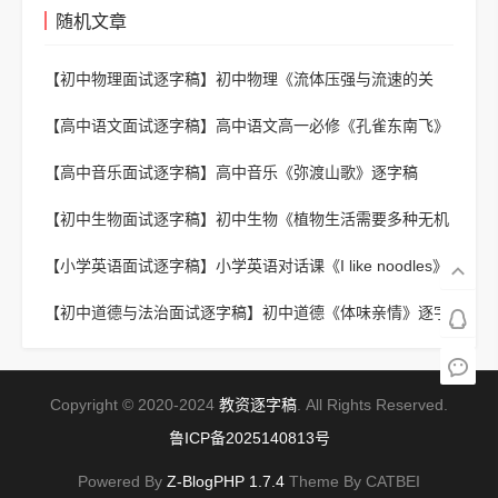
随机文章
【初中物理面试逐字稿】
初中物理《流体压强与流速的关
系》逐字稿
【高中语文面试逐字稿】
高中语文高一必修《孔雀东南飞》
逐字稿
【高中音乐面试逐字稿】
高中音乐《弥渡山歌》逐字稿
【初中生物面试逐字稿】
初中生物《植物生活需要多种无机
盐》逐字稿
【小学英语面试逐字稿】
小学英语对话课《I like noodles》
逐字稿
【初中道德与法治面试逐字稿】
初中道德《体味亲情》逐字
稿
Copyright © 2020-2024
教资逐字稿
. All Rights Reserved.
鲁ICP备2025140813号
Powered By
Z-BlogPHP 1.7.4
Theme By CATBEI