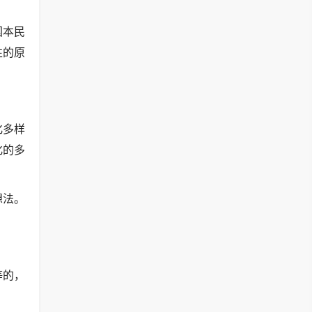
国本民
性的原
化多样
化的多
想法。
等的，