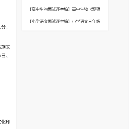
主义文学》逐字稿
【高中生物面试逐字稿】
高中生物《观察
根尖分生组织细胞的有丝分裂》逐字稿
【小学语文面试逐字稿】
小学语文三年级
区分，
上册《饮湖上初晴后雨》逐字稿
民族文
节日、
文化印