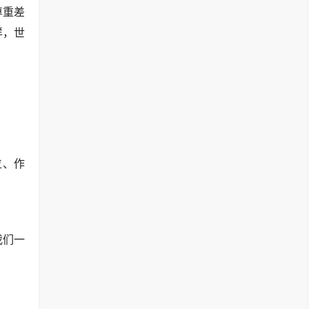
尊重差
样，世
位、作
我们一