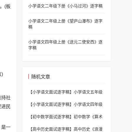
小学语文二年级下册《小马过河》逐字稿
。(板
小学语文二年级上册《望庐山瀑布》逐字
稿
小学语文四年级上册《送元二使安西》逐
字稿
)
随机文章
【小学语文面试逐字稿】
小学语文五年级
维持社
上册《圆明园的毁灭》逐字稿
【小学语文面试逐字稿】
小学语文四年级
促进民
下册《三月桃花水》逐字稿
【初中数学面试逐字稿】
初中数学《算术
平方根的应用》逐字稿
，是一
【高中历史面试逐字稿】
高中历史《浪漫