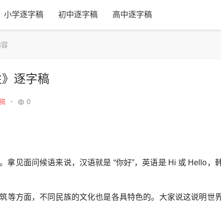
小学逐字稿
初中逐字稿
高中逐字稿
内容
性》逐字稿
稿
•
0
面问候语来说，汉语就是 “你好”，英语是 Hi 或 Hello，
筑等方面，不同民族的文化也是各具特色的。大家说这说明世