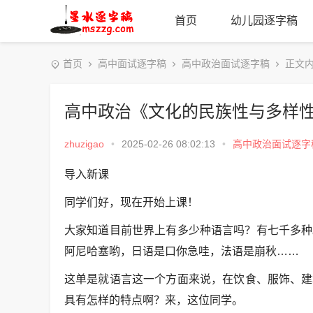
首页
幼儿园逐字稿
首页
高中面试逐字稿
高中政治面试逐字稿
正文
高中政治《文化的民族性与多样
zhuzigao
•
2025-02-26 08:02:13
•
高中政治面试逐字
导入新课
同学们好，现在开始上课！
大家知道目前世界上有多少种语言吗？有七千多种。拿见
阿尼哈塞哟，日语是口你急哇，法语是崩秋……
这单是就语言这一个方面来说，在饮食、服饰、建
具有怎样的特点啊？来，这位同学。