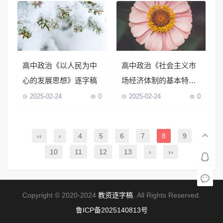
高中政治《以人民为中
高中政治《社会主义市
心的发展思想》逐字稿
场经济体制的基本特
征》逐字稿
2025-02-24
0
2025-02-24
0
‹‹
‹
4
5
6
7
8
9
10
11
12
13
›
››
Copyright © 2020-2024
教资逐字稿
. All Rights Reserved.
鲁ICP备2025140813号