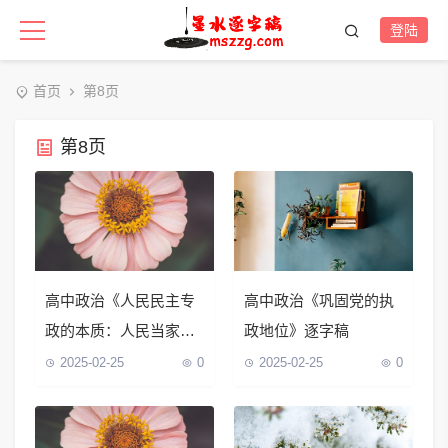
登陆
首页
第8页
第8页
高中政治《人民民主专
高中政治《巩固党的执
政的本质：人民当家作
政地位》逐字稿
主》逐字稿
2025-02-25
0
2025-02-25
0